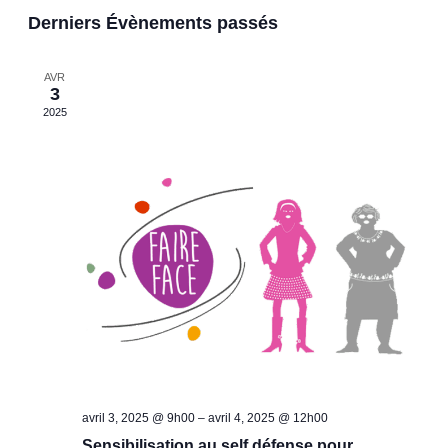
De
Sélectionnez
Et
Derniers Évènements passés
Vue
une
Navig
Év
date.
De
AVR
3
2025
Vues
Évèn
avril 3, 2025 @ 9h00
–
avril 4, 2025 @ 12h00
Sensibilisation au self défense pour